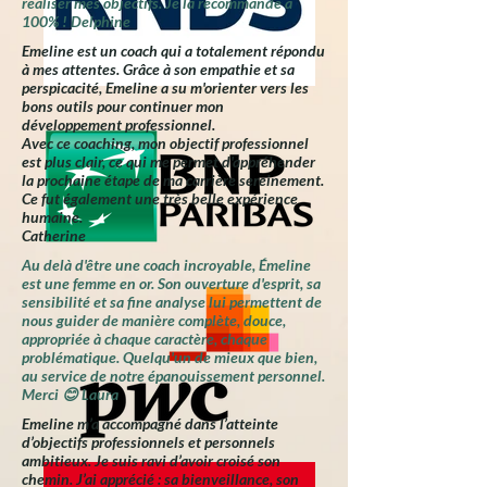
réaliser mes objectifs. Je la recommande à
100% ! Delphine
Emeline est un coach qui a totalement répondu
à mes attentes. Grâce à son empathie et sa
perspicacité, Emeline a su m'orienter vers les
bons outils pour continuer mon
développement professionnel.
Avec ce coaching, mon objectif professionnel
est plus clair, ce qui me permet d'appréhender
la prochaine étape de ma carrière sereinement.
Ce fut également une très belle expérience
humaine.
Catherine
Au delà d'être une coach incroyable, Émeline
est une femme en or. Son ouverture d'esprit, sa
sensibilité et sa fine analyse lui permettent de
nous guider de manière complète, douce,
appropriée à chaque caractère, chaque
problématique. Quelqu'un de mieux que bien,
au service de notre épanouissement personnel.
Merci 😊 Laura
Emeline m’a accompagné dans l’atteinte
d’objectifs professionnels et personnels
ambitieux. Je suis ravi d’avoir croisé son
chemin. J’ai apprécié : sa bienveillance, son