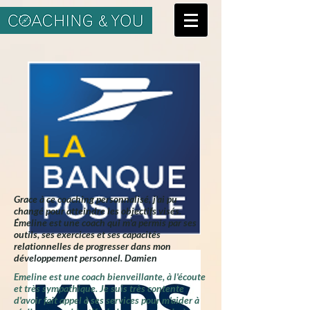
Grace à ce coaching personnalisé, j'ai pu
changé pour atteindre les objectifs visés.
Émeline est une coach qui m'a permis par ses
outils, ses exercices et ses capacités
relationnelles de progresser dans mon
développement personnel. Damien
Emeline est une coach bienveillante, à l'écoute
et très sympathique. Je suis très contente
d'avoir fait appel à ses services pour m'aider à