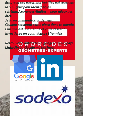
écoute et ses questions habilles qui touchent
là où il faut pour identifier les
schémas/croyances/limites… pour mieux les
ôter.
Je la recommande grandement.
Chaque personne a une place dans ce monde,
Emeline est à la sienne et ça se ressent.
Investissez en vous : foncez ! Yannick
Retrouvez d'autres témoignages sur ma page
LinkedIn ou Google my business