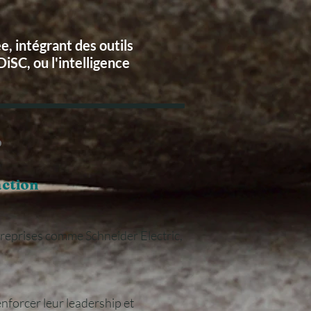
 intégrant des outils
SC, ou l'intelligence
?
action
reprises comme Schneider Electric,
enforcer leur leadership et