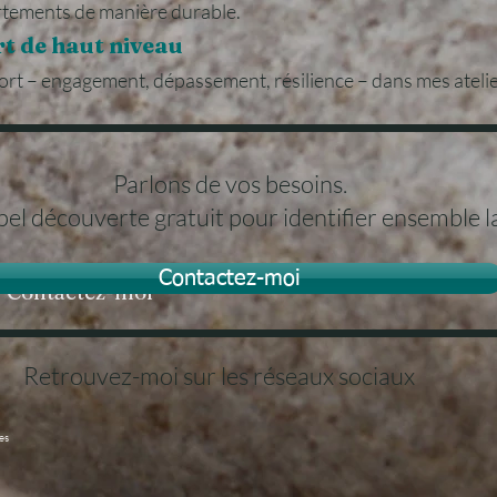
tements de manière durable.
t de haut niveau
port – engagement, dépassement, résilience – dans mes atelier
​Parlons de vos besoins.
el découverte gratuit pour identifier ensemble la
Contactez-moi
Contactez-moi
Retrouvez-moi sur les réseaux sociaux
tes