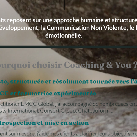
 reposent sur une approche humaine et structurée,
éveloppement, la Communication Non Violente, le Di
émotionnelle.
urquoi choisir Coaching & You 
, structurée et résolument tournée vers l'
MCC et formatrice expérimentée
actitioner EMCC Global, j’ai accompagné de nombreuses ent
sty International, Consort Group, Châteauform…
trospection et mise en action
sur mesure, j’aide mes clients à clarifier leurs objectifs, r