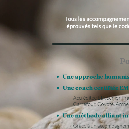
Tous les accompagnements
éprouvés tels que le cod
Po
Une approche humaniste
Une coach certifiée E
Accréditée EIA Senior Pr
Carrefour, Coyote, Amne
Une méthode alliant in
Grâce à un accompagnement 