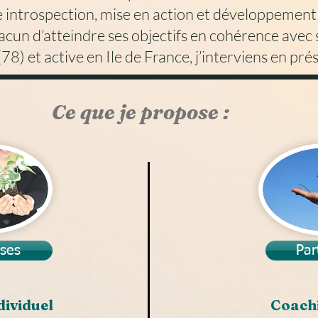
ntrospection, mise en action et développement 
cun d’atteindre ses objectifs en cohérence avec s
78) et active en Ile de France, j’interviens en prés
Ce que je propose :
ises
Par
di
viduel
Coachi