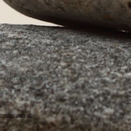
nce
ganisationnelle
fi
el et votre management
on
g professionnel