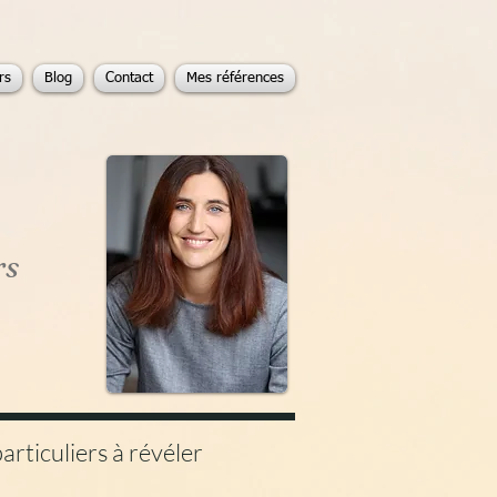
rs
Blog
Contact
Mes références
rs
rticuliers à révéler