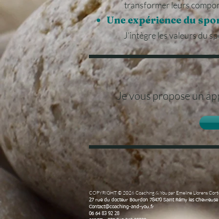
transformer leurs compor
Une expérience du spor
J’intègre les valeurs du s
Je vous propose un app
​COPYRIGHT © 2026 Coaching & You par Emeline Llorens Cor
27 rue du docteur Bourdon 78470 Saint Rémy les Chevreuse
Contact@coaching-and-you.fr
06 64 83 92 28