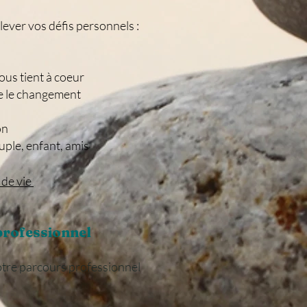
ver vos défis personnels :
ous tient à coeur
e le changement
on
uple, enfant, amis
 de vie
rofessionnel
tre parcours professionnel