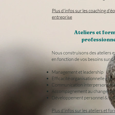
Plus d'infos sur les coaching d'é
entreprise
Ateliers et for
professionne
Nous construisons des ateliers 
en fonction de vos besoins sur d
Management et leadership
Efficacité organisationnelle et g
Communication interpersonnelle 
Accompagnement au changeme
Développement personnel & soft s
​​Plus d'infos sur les ateliers et 