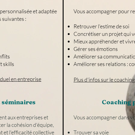
 personnalisée et adaptée
Vous accompagner pour rele
 suivantes :
Retrouver l'estime de soi
Concrétiser un projet qui v
Mieux appréhender et vivr
Gérer ses émotions​
flits
Améliorer sa communicati
 skills
Améliorer ses relations : co
iduel en entreprise
Plus d'infos sur le coaching
t séminaires
Coaching p
t aux entreprises et
Vous accompagner dans vo
er la cohésion d'équipe,
t l'efficacité collective
Trouver sa voie