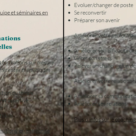
Evoluer/changer de poste
quipe et séminaires en
Se reconvertir
Préparer son avenir
Améliorer votre performa
mations
lles
Améliorer son efficacité or
Gérer son stress
et formations sur mesure
Relever un challenge/un dé
ifférentes thématiques :
Améliorer votre relationn
estion du temps
Améliorer sa communicati
et assertive
Améliorer ses relations
nt
kills​
Plus d'infos sur le coachin
formations en entreprise